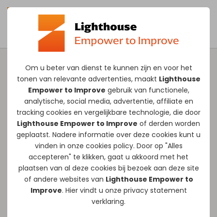
Om u beter van dienst te kunnen zijn en voor het
tonen van relevante advertenties, maakt
Lighthouse
Lighthouse AI
Empower to Improve
gebruik van functionele,
transitie
analytische, social media, advertentie, affiliate en
tracking
cookies
en vergelijkbare technologie, die door
whitepaper: AI
Lighthouse Empower to Improve
of derden worden
geplaatst. Nadere informatie over deze cookies kunt u
succesvol invoeren
vinden in onze
cookies policy
. Door op "Alles
accepteren" te klikken, gaat u akkoord met het
in de praktijk
plaatsen van al deze cookies bij bezoek aan deze site
of andere websites van
Lighthouse Empower to
Vraag de
Improve
. Hier vindt u onze
privacy statement
verklaring.
Lighthouse whitepaper succesvolle AI