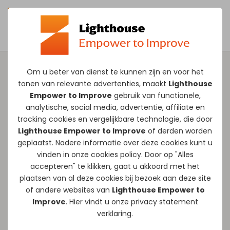
Om u beter van dienst te kunnen zijn en voor het
tonen van relevante advertenties, maakt
Lighthouse
Lighthouse events
Empower to Improve
gebruik van functionele,
analytische, social media, advertentie, affiliate en
tracking
cookies
en vergelijkbare technologie, die door
Je organisatie groeit, maar strategie,
Lighthouse Empower to Improve
of derden worden
mensen en processen bewegen niet vanzelf
geplaatst. Nadere informatie over deze cookies kunt u
mee. Ondertussen volgen ontwikkelingen
vinden in onze
cookies policy
. Door op "Alles
zoals AI elkaar in hoog tempo op. Dat
accepteren" te klikken, gaat u akkoord met het
plaatsen van al deze cookies bij bezoek aan deze site
vraagt om scherpe keuzes én de kracht om
of andere websites van
Lighthouse Empower to
ze te realiseren. Herken je dit? Dan zijn onze
Improve
. Hier vindt u onze
privacy statement
Lighthouse events iets voor jou!
verklaring.