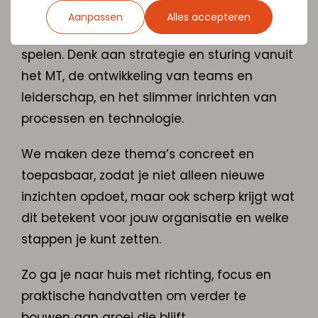
Tijdens Lighthouse events nemen we je mee
Aanpassen
Alles accepteren
in de belangrijkste thema’s die hierbij een rol
spelen. Denk aan strategie en sturing vanuit
het MT, de ontwikkeling van teams en
leiderschap, en het slimmer inrichten van
processen en technologie.
We maken deze thema’s concreet en
toepasbaar, zodat je niet alleen nieuwe
inzichten opdoet, maar ook scherp krijgt wat
dit betekent voor jouw organisatie en welke
stappen je kunt zetten.
Zo ga je naar huis met richting, focus en
praktische handvatten om verder te
bouwen aan groei die blijft.