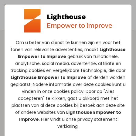
Om u beter van dienst te kunnen zijn en voor het
tonen van relevante advertenties, maakt
Lighthouse
Margot Vivié
Empower to Improve
gebruik van functionele,
analytische, social media, advertentie, affiliate en
Biografie
tracking
cookies
en vergelijkbare technologie, die door
Lighthouse Empower to Improve
of derden worden
Margot Vivié brengt meer dan 15 jaar
geplaatst. Nadere informatie over deze cookies kunt u
vinden in onze
cookies policy
. Door op "Alles
ervaring mee in commercieel en
accepteren" te klikken, gaat u akkoord met het
strategisch HR. Ze staat bekend om haar
plaatsen van al deze cookies bij bezoek aan deze site
vermogen om een bedrijfskundige visie te
of andere websites van
Lighthouse Empower to
verbinden met een warme, mensgerichte
Improve
. Hier vindt u onze
privacy statement
verklaring.
aanpak. Of het nu gaat om strategische