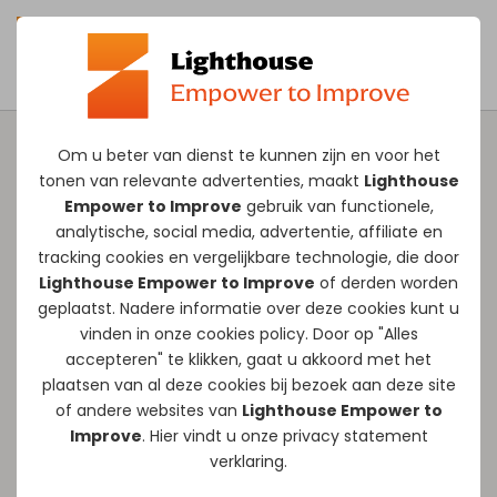
Om u beter van dienst te kunnen zijn en voor het
tonen van relevante advertenties, maakt
Lighthouse
AI business event
Empower to Improve
gebruik van functionele,
(2de editie)
analytische, social media, advertentie, affiliate en
tracking
cookies
en vergelijkbare technologie, die door
Lighthouse Empower to Improve
of derden worden
AI verplaatst zich in hoog tempo van losse
geplaatst. Nadere informatie over deze cookies kunt u
vinden in onze
cookies policy
. Door op "Alles
toepassingen naar de kern van
accepteren" te klikken, gaat u akkoord met het
organisaties: de primaire processen. Juist
plaatsen van al deze cookies bij bezoek aan deze site
daar waar planning, uitvoering en
of andere websites van
Lighthouse Empower to
projectsturing samenkomen, ontstaat de
Improve
. Hier vindt u onze
privacy statement
verklaring.
grootste impact.