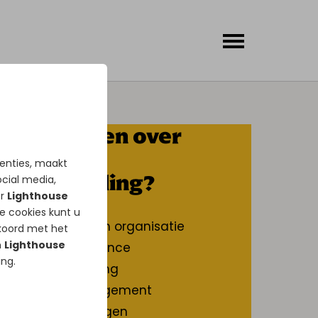
Meer weten over
service &
tenties, maakt
ontwikkeling?
ocial media,
or
Lighthouse
e cookies kunt u
Service visie en organisatie
kkoord met het
n
Lighthouse
Service excellence
ing.
Service planning
Service management
Service trainingen