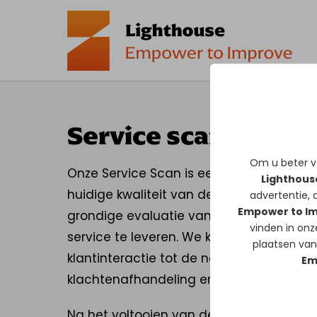
Service scan
Om u beter va
Onze Service Scan is een diepgaande an
Lighthous
huidige kwaliteit van de service die jouw
advertentie, a
Empower to I
grondige evaluatie van de processen en
vinden in on
service te leveren. We kijken naar alle 
plaatsen van
klantinteractie tot de nazorg. We onde
Em
klachtenafhandeling en de algemene kl
Na het voltooien van deze analyse zulle