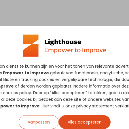
n dienst te kunnen zijn en voor het tonen van relevante adver
alyse die begint met een onderzoek naar de
e Empower to Improve
gebruik van functionele, analytische, s
 bedrijf biedt. Dit onderzoek omvat een
ffiliate en tracking
cookies
en vergelijkbare technologie, die do
mprove
of derden worden geplaatst. Nadere informatie over dez
 systemen die jouw bedrijf gebruikt om de
ze
cookies policy
. Door op "Alles accepteren" te klikken, gaat u a
aspecten van de service, van de eerste
 al deze cookies bij bezoek aan deze site of andere websites va
rzoeken ook de communicatie met de klant, de
power to Improve
. Hier vindt u onze
privacy statement
verklar
anttevredenheid.
Aanpassen
Alles accepteren
n we een rapport opstellen met daarin onze